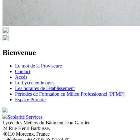
Bienvenue
Le mot de la Proviseure
Contact
Accès
Le Lycée en images
Les horaires de l'établissement
Périodes de Formation en Milieu Professionnel (PFMP)
Espace Pronote
Scolarité Services
Lycée des Métiers du Bâtiment Jean Garnier
24 Rue Henri Barbusse,
40110 Morcenx, France
Téléphone : +33 (0)5 58 04 79 30