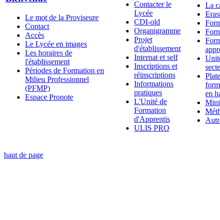
Contacter le
La c
Lycée
Era
Le mot de la Proviseure
CDI-old
Form
Contact
Organigramme
Form
Accès
Projet
Form
Le Lycée en images
d'établissement
appr
Les horaires de
Internat et self
Unit
l'établissement
Inscriptions et
secte
Périodes de Formation en
réinscriptions
Plat
Milieu Professionnel
Informations
form
(PFMP)
pratiques
en h
Espace Pronote
L'Unité de
Mini
Formation
Méth
d'Apprentis
Autr
ULIS PRO
haut de page